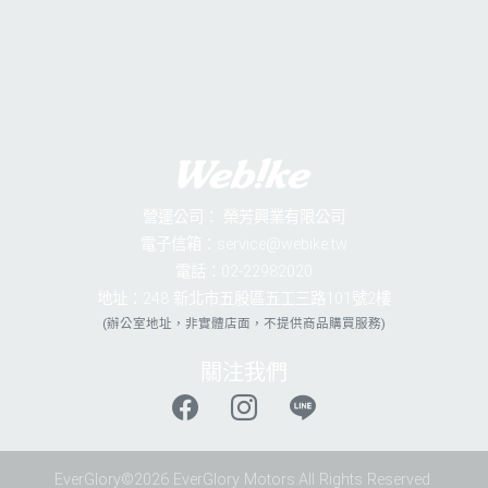
營運公司：
榮芳興業有限公司
電子信箱：service@webike.tw
電話：02-22982020
地址：248 新北市五股區五工三路101號2樓
(辦公室地址，非實體店面，不提供商品購買服務)
關注我們
EverGlory©2026 EverGlory Motors.All Rights Reserved.