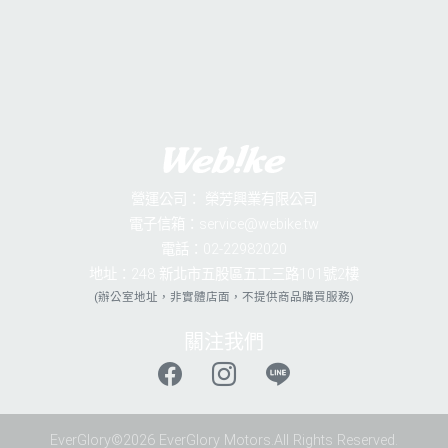
營運公司：
榮芳興業有限公司
電子信箱：service@webike.tw
電話：02-22982020
地址：248 新北市五股區五工三路101號2樓
(辦公室地址，非實體店面，不提供商品購買服務)
關注我們
EverGlory©2026 EverGlory Motors.All Rights Reserved.