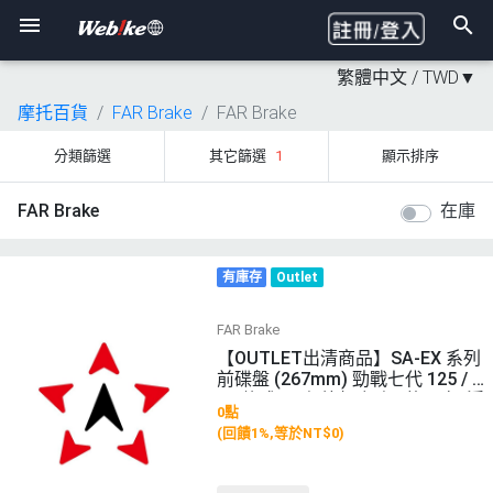
繁體中文 /
TWD
▼
摩托百貨
FAR Brake
FAR Brake
分類篩選
其它篩選
1
顯示排序
FAR Brake
在庫
有庫存
Outlet
FAR Brake
【OUTLET出清商品】SA-EX 系列
前碟盤 (267mm) 勁戰七代 125 / 1
55 款式: 原色外盤 顏色1的內容: 浮
0點
動扣-黑 顏色2的內容: 內盤顏色-神
(回饋1%,等於NT$0)
秘黑