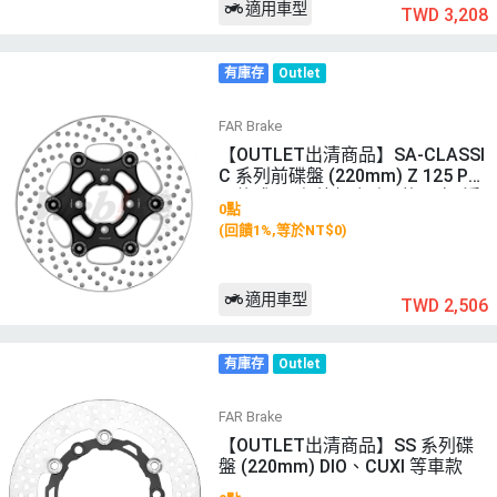
適用車型
TWD 3,208
有庫存
Outlet
FAR Brake
【OUTLET出清商品】SA-CLASSI
C 系列前碟盤 (220mm) Z 125 PR
O 款式: 原色外盤 顏色1的內容: 浮
0點
動扣-銀 顏色2的內容: 內盤顏色-神
(回饋1%,等於NT$0)
秘黑
適用車型
TWD 2,506
有庫存
Outlet
FAR Brake
【OUTLET出清商品】SS 系列碟
盤 (220mm) DIO、CUXI 等車款