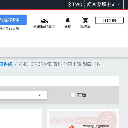
$
TWD
語言:繁體中文
為經銷夥伴
通知
購物車
MyBike找商品
房／車行專用
 煞車系統
ANCHOR BRAKE 銨科 煞車卡鉗 對四卡鉗
在庫