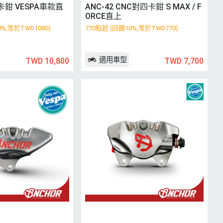
四卡鉗 VESPA車款直
ANC-42 CNC對四卡鉗 S MAX / F
ORCE直上
0%,等於TWD1080)
770點起 (回饋10%,等於TWD770)
適用車型
TWD 10,800
TWD 7,700