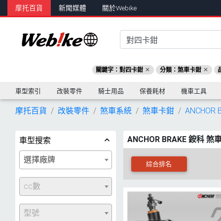
摩托百貨
新聞媒體
關於Webike
關鍵字：對四卡鉗
分類：煞車卡鉗
車型索引
改裝零件
騎士用品
保養耗材
機車工具
摩托百貨
改裝零件
煞車系統
煞車卡鉗
ANCHOR 
ANCHOR BRAKE 銨科 
車型搜索
選擇廠牌
綜合排名
cc數
型號