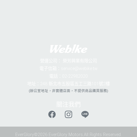
營運公司：
榮芳興業有限公司
電子信箱：service@webike.tw
電話：02-22982020
地址：248 新北市五股區五工三路101號2樓
(辦公室地址，非實體店面，不提供商品購買服務)
關注我們
EverGlory©2026 EverGlory Motors.All Rights Reserved.