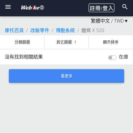
繁體中文 /
TWD
▼
摩托百貨
改裝零件
傳動系統
鏈條 X 520
分類篩選
其它篩選
1
顯示排序
沒有找到相關結果
在庫
看更多