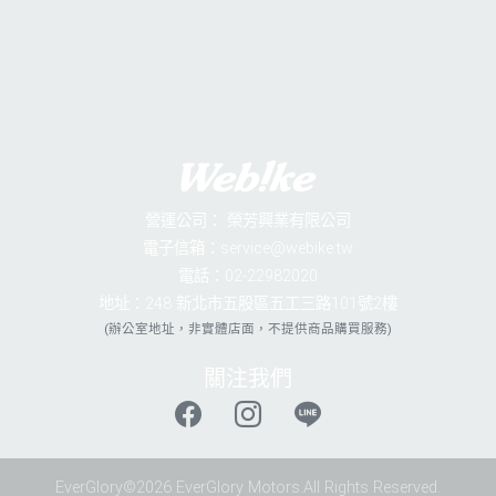
營運公司：
榮芳興業有限公司
電子信箱：service@webike.tw
電話：02-22982020
地址：248 新北市五股區五工三路101號2樓
(辦公室地址，非實體店面，不提供商品購買服務)
關注我們
EverGlory©2026 EverGlory Motors.All Rights Reserved.