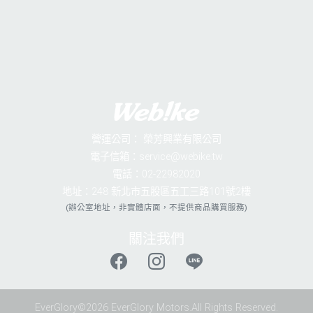
營運公司：
榮芳興業有限公司
電子信箱：service@webike.tw
電話：02-22982020
地址：248 新北市五股區五工三路101號2樓
(辦公室地址，非實體店面，不提供商品購買服務)
關注我們
EverGlory©2026 EverGlory Motors.All Rights Reserved.