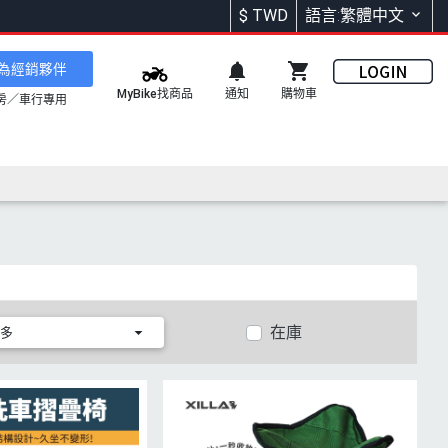
$
TWD
語言:繁體中文
為經銷夥伴
通知
購物車
MyBike找商品
房／車行專用
在庫
多