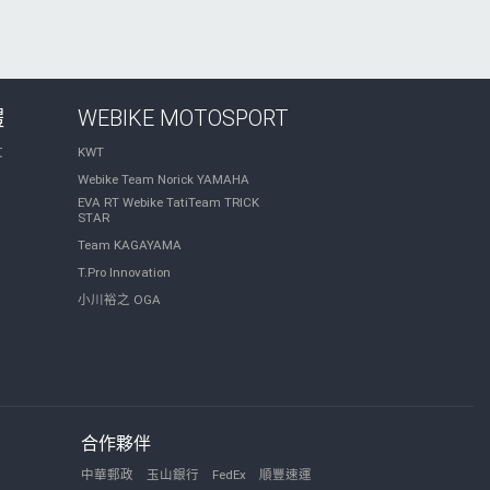
體
WEBIKE MOTOSPORT
文
KWT
Webike Team Norick YAMAHA
EVA RT Webike TatiTeam TRICK
STAR
Team KAGAYAMA
T.Pro Innovation
小川裕之 OGA
合作夥伴
中華郵政
玉山銀行
FedEx
順豐速運