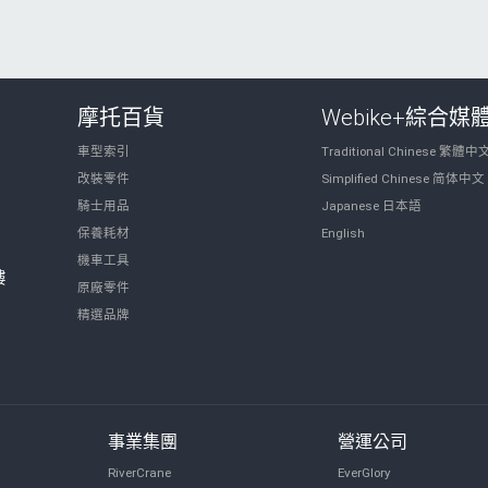
摩托百貨
Webike+綜合媒
車型索引
Traditional Chinese 繁體中
改裝零件
Simplified Chinese 简体中文
騎士用品
Japanese 日本語
保養耗材
English
機車工具
樓
原廠零件
精選品牌
事業集團
營運公司
RiverCrane
EverGlory