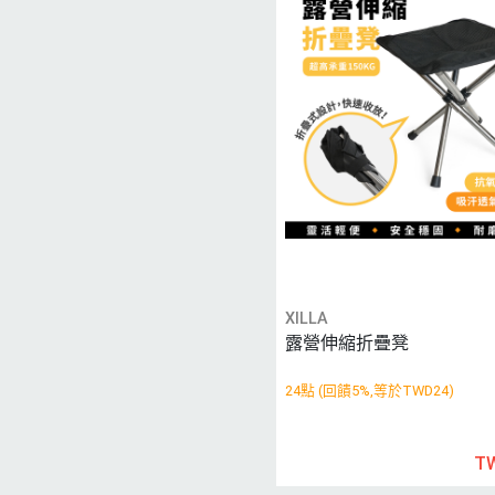
XILLA
露營伸縮折疊凳
24點 (回饋5%,等於TWD24)
T