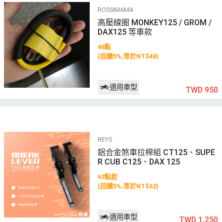
ROSSIMAMA
高壓線圈 MONKEY125 / GROM /
DAX125 等車款
48點
(回饋5%,等於NT$48)
適用車型
TWD 950
REYS
鋁合金煞車拉桿組 CT125、SUPE
R CUB C125、DAX 125
62點起
(回饋5%,等於NT$62)
適用車型
TWD 1,250