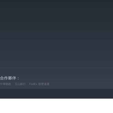
合作夥伴：
中華郵政
玉山銀行
FedEx
順豐速運