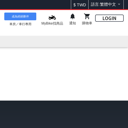
語言:繁體中文
$
TWD
成為經銷夥伴
通知
購物車
MyBike找商品
車房／車行專用