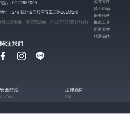
改裝零件
電話：02-22982020
騎士用品
地址：248 新北市五股區五工三路101號2樓
保養耗材
(辦公室地址，非實體店面，不提供商品購買服務)
機車工具
原廠零件
精選品牌
關注我們
安全防護：
法律顧問：
GeoTrust
巨群