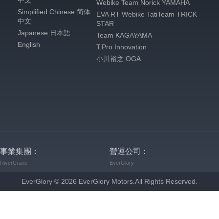
中文
Webike Team Norick YAMAHA
Simplified Chinese 简体
EVA RT Webike TatiTeam TRICK
中文
STAR
Japanese 日本語
Team KAGAYAMA
English
T.Pro Innovation
小川裕之 OGA
事業集團：
營運公司：
RiverCrane
EverGlory
EverGlory ©
2026
EverGlory Motors.All Rights Reserved.