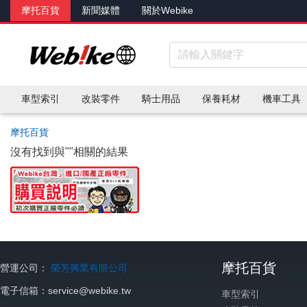
摩托百貨
新聞媒體
關於Webike
車型索引
改裝零件
騎士用品
保養耗材
機車工具
摩托百貨
沒有找到與"
"相關的結果
摩托百貨
營運公司：
榮芳興業有限公司
電子信箱：service@webike.tw
車型索引