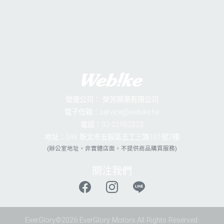
營運公司：
榮芳興業有限公司
電子信箱：service@webike.tw
電話：02-22982020
地址：248 新北市五股區五工三路101號2樓
(辦公室地址，非實體店面，不提供商品購買服務)
關注我們
EverGlory©2026 EverGlory Motors.All Rights Reserved.