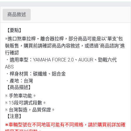
商品敘述
【要點】
※進口煞車拉桿・離合器拉桿，部分商品可能是以"單支"包
裝販售，購買前請確認商品內容敘述，或透過"商品諮詢"進
行確認
．適用車型：YAMAHA FORCE 2.0、AUGUR、勁戰六代
ABS
．桿身材質：碳纖維、鋁合金
．產地：台灣
【商品描述】
※ 手煞車功能。
※ 15段可調式段數。
※ 台灣製造，品質保證。
【注意】
※車輛型號在不同地區可能有不同規格，請於購買前詳加確