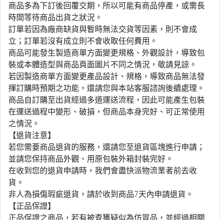
商品多為下訂後回覆交期，所以可能有商品停產，或需長
時間等待商品出貨之狀況。
訂單若因為廠商缺貨與暫時無法交貨等因素，則不會成
立；訂單若沒有成立則不會收取任何費用。
商品可能發生製造商單方面變更規格、外觀設計，導致包
裝或本體造型與商品頁面圖片不同之情況，敬請見諒。
若因製造商單方面變更產品設計、規格，導致商品無法發
揮訂購時預期之功能，還請您與本站客服諮詢後續處理。
商品自訂購至出貨經過多道運送流程，因此可能產生包裝
在運送過程中變形、破損，但商品本身完好、可正常使用
之情況。
【退貨注意】
若您需要商品退貨的服務，還請您至退貨區塊進行申請；
並請您保持商品外觀、用原包裝外箱封裝完好。
在收到您的退貨申請時，我們會盡快派物流業者前去收
貨。
非人為損傷瑕疵退貨，請於收到商品7天內申請退貨。
【正品保證】
正品保證之商品，若有被查獲疑似為仿冒品，並經過相關