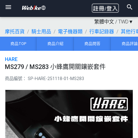
繁體中文 /
TWD
▼
摩托百貨
騎士用品
電子機器類
行車記錄器
其他行
商品TOP
商品介紹
商品問答
商品評論
HARE
MS279 / MS283 小蜂鷹開關鑲嵌套件
商品編號：
SP-HARE-251118-01-MS283