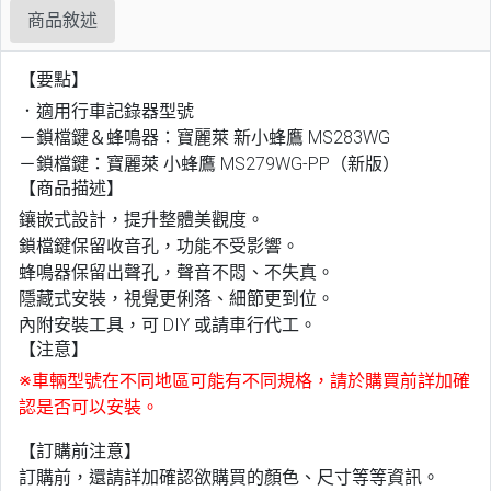
商品敘述
【要點】
．適用行車記錄器型號
－鎖檔鍵＆蜂鳴器：寶麗萊 新小蜂鷹 MS283WG
－鎖檔鍵：寶麗萊 小蜂鷹 MS279WG-PP（新版）
【商品描述】
鑲嵌式設計，提升整體美觀度。
鎖檔鍵保留收音孔，功能不受影響。
蜂鳴器保留出聲孔，聲音不悶、不失真。
隱藏式安裝，視覺更俐落、細節更到位。
內附安裝工具，可 DIY 或請車行代工。
【注意】
※車輛型號在不同地區可能有不同規格，請於購買前詳加確
認是否可以安裝。
【訂購前注意】
訂購前，還請詳加確認欲購買的顏色、尺寸等等資訊。