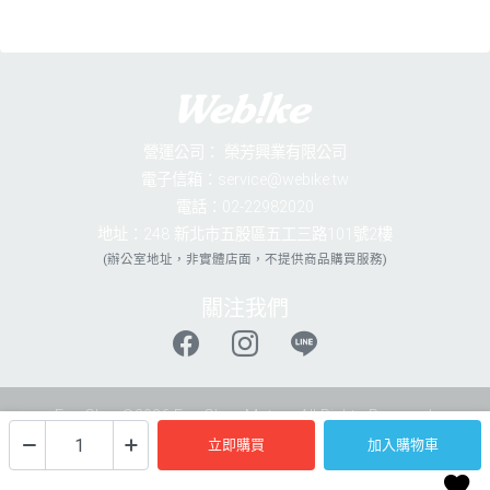
營運公司：
榮芳興業有限公司
電子信箱：service@webike.tw
電話：02-22982020
地址：248 新北市五股區五工三路101號2樓
(辦公室地址，非實體店面，不提供商品購買服務)
關注我們
EverGlory©2026 EverGlory Motors.All Rights Reserved.
立即購買
加入購物車