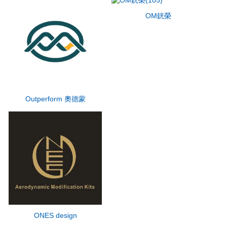
OM銧榮
Outperform 奧德蒙
ONES design