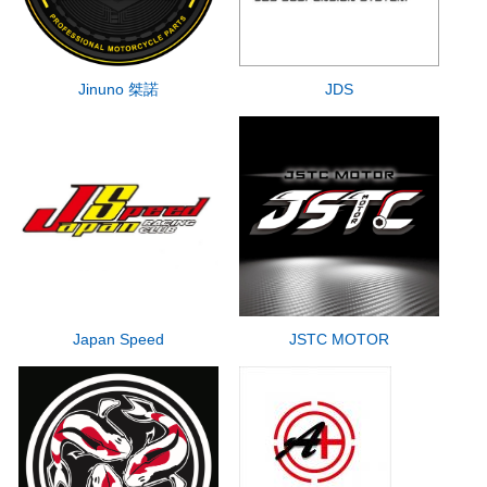
Jinuno 桀諾
JDS
Japan Speed
JSTC MOTOR