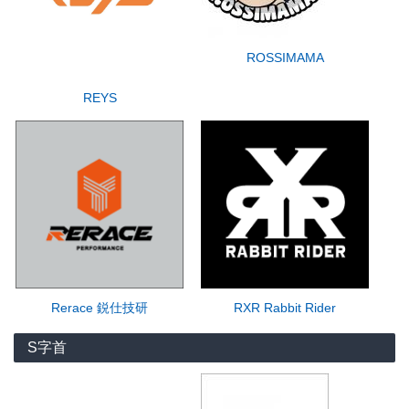
ROSSIMAMA
REYS
Rerace 鋭仕技研
RXR Rabbit Rider
S字首