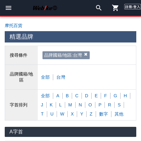
摩托百貨
精選品牌
搜尋條件
品牌國籍/地區:台灣
品牌國籍/地
全部
台灣
區
全部
A
B
C
D
E
F
G
H
字首排列
J
K
L
M
N
O
P
R
S
T
U
W
X
Y
Z
數字
其他
A字首