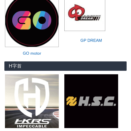
GP DREAM
GO motor
H字首