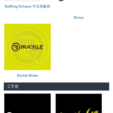
BullKing Exhaust 牛王排氣管
Bonys
Buckle Brake
C字首