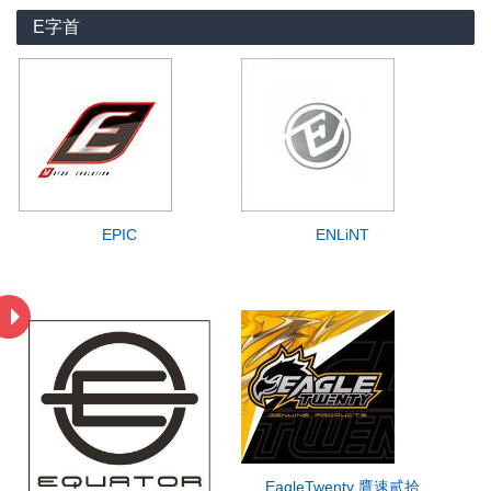
E字首
EPIC
ENLiNT
EagleTwenty 鷹速貳拾