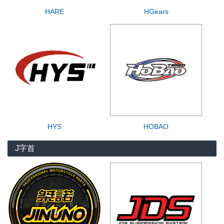
HARE
HGears
HYS
HOBAO
J字首