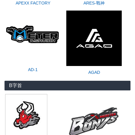
APEXX FACTORY
ARES-戰神
AD-1
AGAD
B字首