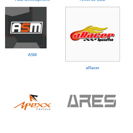
ASM
aRacer