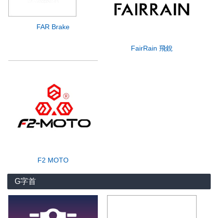
FAR Brake
FairRain 飛銳
F2 MOTO
G字首