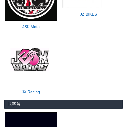
JZ BIKES
JSK Moto
JX Racing
K字首