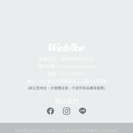
營運公司：
榮芳興業有限公司
電子信箱：service@webike.tw
電話：02-22982020
地址：248 新北市五股區五工三路101號2樓
(辦公室地址，非實體店面，不提供商品購買服務)
關注我們
EverGlory©2026 EverGlory Motors.All Rights Reserved.