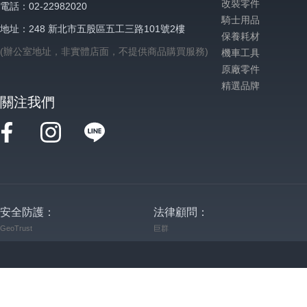
改裝零件
電話：02-22982020
騎士用品
地址：248 新北市五股區五工三路101號2樓
保養耗材
(辦公室地址，非實體店面，不提供商品購買服務)
機車工具
原廠零件
精選品牌
關注我們
安全防護：
法律顧問：
GeoTrust
巨群