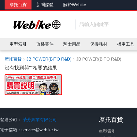
摩托百貨
新聞媒體
關於Webike
車型索引
改裝零件
騎士用品
保養耗材
機車工具
摩托百貨
JB POWER(BITO R&D)
JB POWER(BITO R&D)
沒有找到與"
"相關的結果
摩托百貨
營運公司：
榮芳興業有限公司
電子信箱：service@webike.tw
車型索引