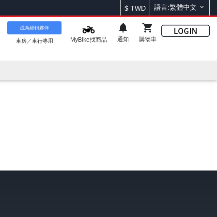
語言:繁體中文
$
TWD
成為經銷夥伴
通知
購物車
MyBike找商品
車房／車行專用