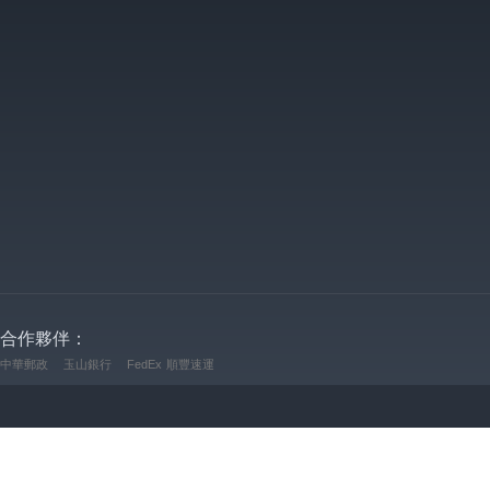
合作夥伴：
中華郵政
玉山銀行
FedEx
順豐速運