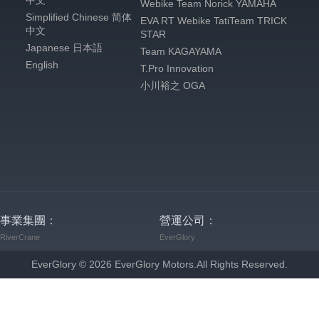
中文
Webike Team Norick YAMAHA
Simplified Chinese 简体
EVA RT Webike TatiTeam TRICK
中文
STAR
Japanese 日本語
Team KAGAYAMA
English
T.Pro Innovation
小川裕之 OGA
事業集團：
營運公司：
RiverCrane
EverGlory
EverGlory ©
2026
EverGlory Motors.All Rights Reserved.