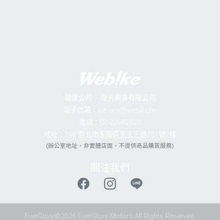
營運公司：
榮芳興業有限公司
電子信箱：service@webike.tw
電話：02-22982020
地址：248 新北市五股區五工三路101號2樓
(辦公室地址，非實體店面，不提供商品購買服務)
關注我們
EverGlory©2026 EverGlory Motors.All Rights Reserved.