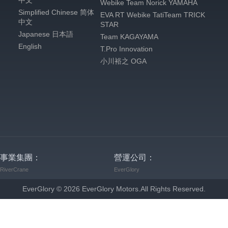
中文
Webike Team Norick YAMAHA
Simplified Chinese 简体
EVA RT Webike TatiTeam TRICK
中文
STAR
Japanese 日本語
Team KAGAYAMA
English
T.Pro Innovation
小川裕之 OGA
事業集團：
營運公司：
RiverCrane
EverGlory
EverGlory ©
2026
EverGlory Motors.All Rights Reserved.