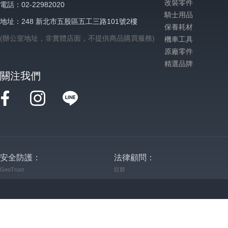
改裝零件
電話：02-22982020
騎士用品
地址：248 新北市五股區五工三路101號2樓
保養耗材
(辦公室地址，非實體店面，不提供商品購買服務)
機車工具
原廠零件
精選品牌
關注我們
安全防護：
法律顧問：
GeoTrust
巨群