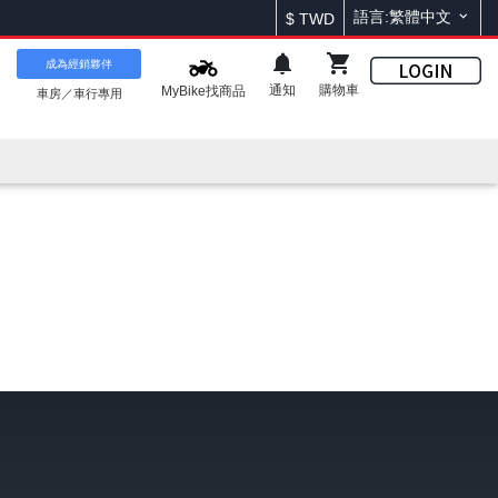
語言:繁體中文
$
TWD
成為經銷夥伴
通知
購物車
MyBike找商品
車房／車行專用