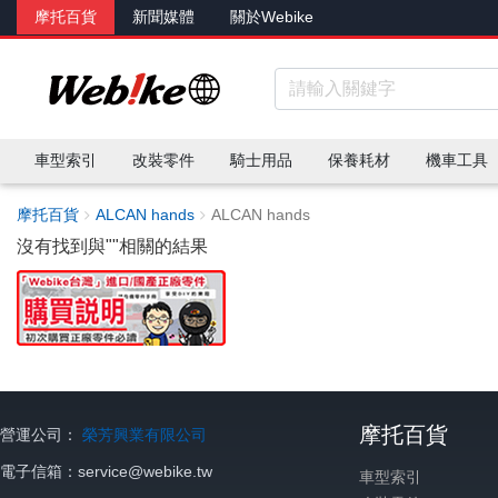
摩托百貨
新聞媒體
關於Webike
車型索引
改裝零件
騎士用品
保養耗材
機車工具
摩托百貨
ALCAN hands
ALCAN hands
沒有找到與"
"相關的結果
摩托百貨
營運公司：
榮芳興業有限公司
電子信箱：service@webike.tw
車型索引