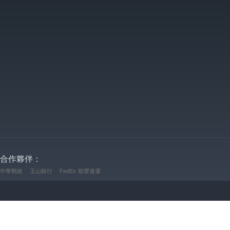
合作夥伴：
中華郵政
玉山銀行
FedEx
順豐速運