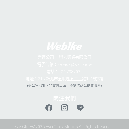
營運公司：
榮芳興業有限公司
電子信箱：service@webike.tw
電話：02-22982020
地址：248 新北市五股區五工三路101號2樓
(辦公室地址，非實體店面，不提供商品購買服務)
關注我們
EverGlory©2026 EverGlory Motors.All Rights Reserved.