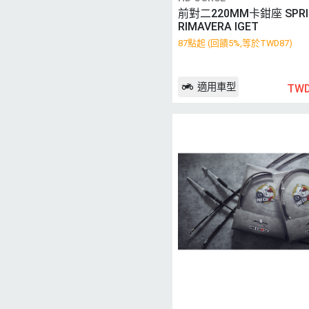
前對二220MM卡鉗座 SPRIN
RIMAVERA IGET
87點起 (回饋5%,等於TWD87)
適用車型
TWD