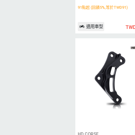
91點起 (回饋5%,等於TWD91)
適用車型
TWD
HD CORSE