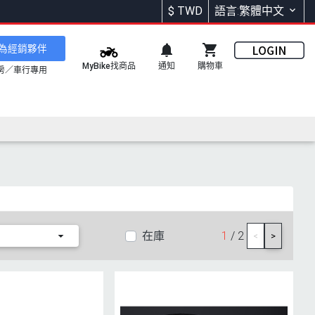
$
TWD
語言:繁體中文
為經銷夥伴
通知
購物車
MyBike找商品
房／車行專用
在庫
1
/ 2
<
>