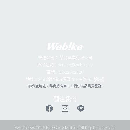
營運公司：
榮芳興業有限公司
電子信箱：service@webike.tw
電話：02-22982020
地址：248 新北市五股區五工三路101號2樓
(辦公室地址，非實體店面，不提供商品購買服務)
關注我們
EverGlory©2026 EverGlory Motors.All Rights Reserved.