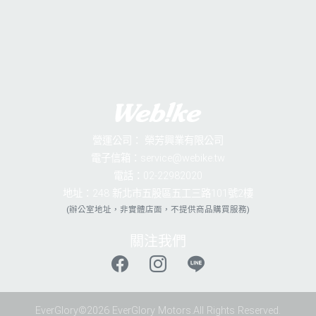
營運公司：
榮芳興業有限公司
電子信箱：service@webike.tw
電話：02-22982020
地址：248 新北市五股區五工三路101號2樓
(辦公室地址，非實體店面，不提供商品購買服務)
關注我們
EverGlory©2026 EverGlory Motors.All Rights Reserved.