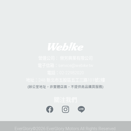
營運公司：
榮芳興業有限公司
電子信箱：service@webike.tw
電話：02-22982020
地址：248 新北市五股區五工三路101號2樓
(辦公室地址，非實體店面，不提供商品購買服務)
關注我們
EverGlory©2026 EverGlory Motors.All Rights Reserved.