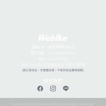
營運公司：
榮芳興業有限公司
電子信箱：service@webike.tw
電話：02-22982020
地址：248 新北市五股區五工三路101號2樓
(辦公室地址，非實體店面，不提供商品購買服務)
關注我們
EverGlory©2026 EverGlory Motors.All Rights Reserved.