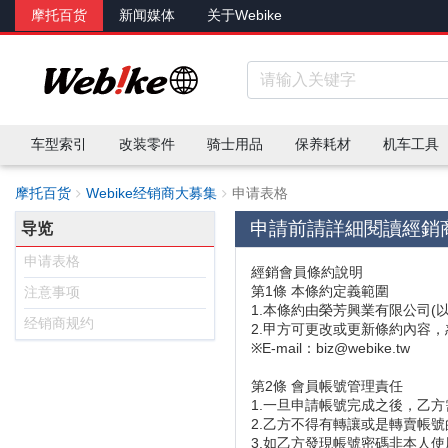
摩托百货
新闻媒体
关于Webike
车型索引
改装零件
骑士用品
保养耗材
机车工具
摩托百货
Webike经销商大募集
申请表格
申請前請詳細閱讀經銷
导览
申请表格
經銷會員條約說明
第1條 本條約定義範圍
注意事项
1.本條約由榮芳興業有限公司(以
经销商规约
2.甲方可更改或更新條約內容
※E-mail：biz@webike.tw
第2條 會員帳號管理責任
1.一旦申請帳號完成之後，乙
2.乙方不得有轉讓或是轉賣帳
3.如乙方發現帳號密碼非本人