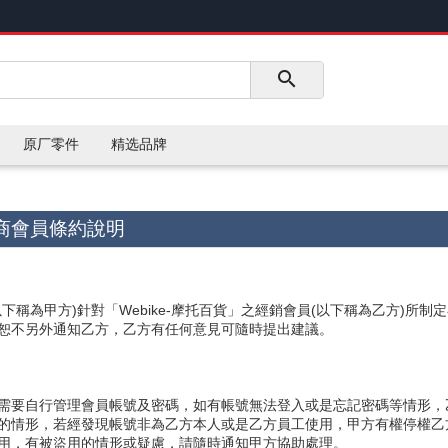
原厂零件
精选品牌
商會員條約說明
下稱為甲方)針對「Webike-摩托百貨」之經銷會員(以下稱為乙方)所制
，恕不另外通知乙方，乙方有任何意見可隨時提出建議。
方需要自行管理會員帳號及密碼，如有帳號無法登入或是忘記密碼等情形
號的情形，若經發現帳號非為乙方本人或是乙方員工使用，甲方有權停權乙
使用，有被盜用的情形或疑慮，請隨時通知甲方協助處理。