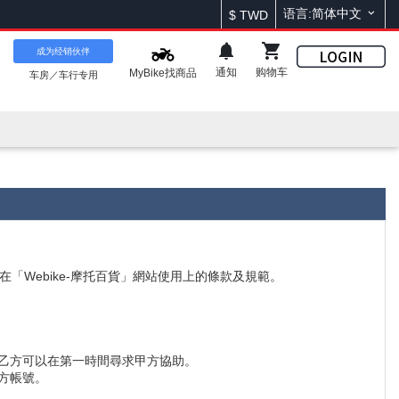
语言:简体中文
$
TWD
成为经销伙伴
通知
购物车
MyBike找商品
车房／车行专用
定在「Webike-摩托百貨」網站使用上的條款及規範。
，乙方可以在第一時間尋求甲方協助。
方帳號。