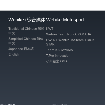
Webike+综合媒体
Webike Motosport
Traditional Chinese 繁體
KWT
中文
Webike Team Norick YAMAHA
Simplified Chinese 简体
EVA RT Webike TatiTeam TRICK
中文
STAR
Japanese 日本語
Team KAGAYAMA
English
T.Pro Innovation
小川裕之 OGA