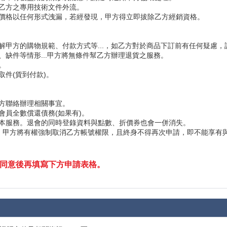
給乙方之專用技術文件外流。
銷價格以任何形式洩漏，若經發現，甲方得立即拔除乙方經銷資格。
了解甲方的購物規範、付款方式等...，如乙方對於商品下訂前有任何疑慮
、缺件等情形...甲方將無條件幫乙方辦理退貨之服務。
。
取件(貨到付款)。
甲方聯絡辦理相關事宜。
會員全數償還債務(如果有)。
用本服務。退會的同時登錄資料與點數、折價券也會一併消失。
，甲方將有權強制取消乙方帳號權限，且終身不得再次申請，即不能享有與本
同意後再填寫下方申請表格。