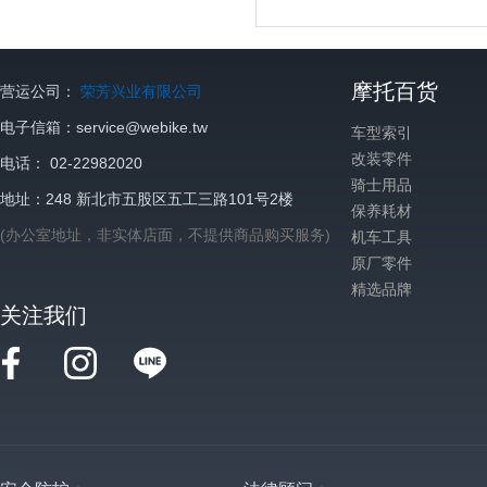
摩托百货
营运公司：
荣芳兴业有限公司
电子信箱：service@webike.tw
车型索引
改装零件
电话： 02-22982020
骑士用品
地址：248 新北市五股区五工三路101号2楼
保养耗材
(办公室地址，非实体店面，不提供商品购买服务)
机车工具
原厂零件
精选品牌
关注我们