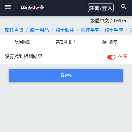
繁體中文 /
TWD
▼
摩托百貨
騎士用品
騎士服裝
防摔手套・騎士手套
分類篩選
其它篩選
2
顯示排序
沒有找到相關結果
在庫
看更多