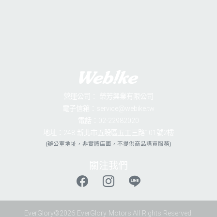
營運公司：
榮芳興業有限公司
電子信箱：service@webike.tw
電話：02-22982020
地址：248 新北市五股區五工三路101號2樓
(辦公室地址，非實體店面，不提供商品購買服務)
關注我們
EverGlory©2026 EverGlory Motors.All Rights Reserved.