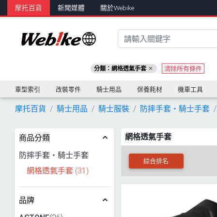
摩托百貨
新聞媒體
關於Webike
清除所有條件
分類：網格透氣手套
車型索引
改裝零件
騎士用品
保養耗材
機車工具
摩托百貨
騎士用品
騎士服裝
防摔手套・騎士手套
網格透氣手套
商品分類
防摔手套・騎士手套
綜合排名
網格透氣手套
(31)
品牌