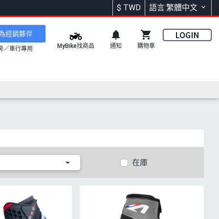
$
TWD
語言:繁體中文
為經銷夥伴
通知
購物車
MyBike找商品
房／車行專用
在庫