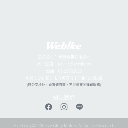
營運公司：
榮芳興業有限公司
電子信箱：service@webike.tw
電話：02-22982020
地址：248 新北市五股區五工三路101號2樓
(辦公室地址，非實體店面，不提供商品購買服務)
關注我們
EverGlory©2026 EverGlory Motors.All Rights Reserved.