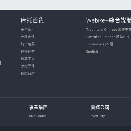
摩托百貨
Webike+綜合媒
車型索引
Traditional Chinese 繁體中
改裝零件
Simplified Chinese 简体中文
騎士用品
Japanese 日本語
保養耗材
English
機車工具
樓
原廠零件
精選品牌
事業集團
營運公司
RiverCrane
EverGlory