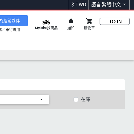
$
TWD
語言:繁體中文
為經銷夥伴
通知
購物車
MyBike找商品
房／車行專用
在庫