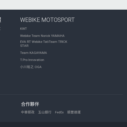
體
WEBIKE MOTOSPORT
文
KWT
Webike Team Norick YAMAHA
EVA RT Webike TatiTeam TRICK
STAR
Team KAGAYAMA
T.Pro Innovation
小川裕之 OGA
合作夥伴
中華郵政
玉山銀行
FedEx
順豐速運