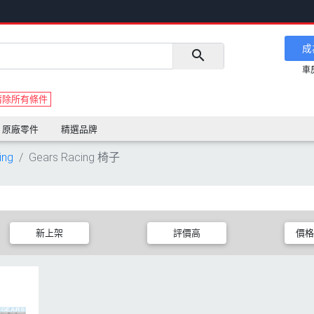
成
車
清除所有條件
原廠零件
精選品牌
ing
Gears Racing 椅子
新上架
評價高
價格