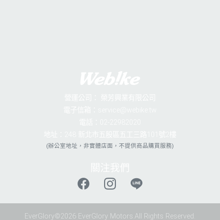
營運公司：
榮芳興業有限公司
電子信箱：service@webike.tw
電話：02-22982020
地址：248 新北市五股區五工三路101號2樓
(辦公室地址，非實體店面，不提供商品購買服務)
關注我們
EverGlory©2026 EverGlory Motors.All Rights Reserved.