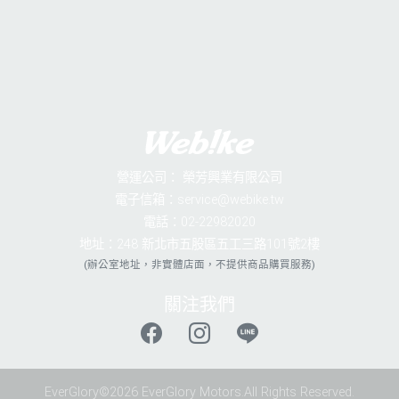
營運公司：
榮芳興業有限公司
電子信箱：service@webike.tw
電話：02-22982020
地址：248 新北市五股區五工三路101號2樓
(辦公室地址，非實體店面，不提供商品購買服務)
關注我們
EverGlory©2026 EverGlory Motors.All Rights Reserved.