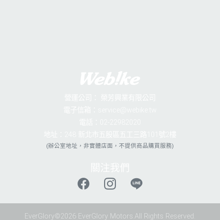
營運公司：
榮芳興業有限公司
電子信箱：service@webike.tw
電話：02-22982020
地址：248 新北市五股區五工三路101號2樓
(辦公室地址，非實體店面，不提供商品購買服務)
關注我們
EverGlory©2026 EverGlory Motors.All Rights Reserved.