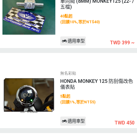
單向閥 (8MM) MONKEY125 (22- /
五檔)
40點起
(回饋10%,等於NT$40)
適用車型
TWD 399
~
無名彩貼
HONDA MONKEY 125 防刮傷改色
儀表貼
5點起
(回饋1%,等於NT$5)
適用車型
TWD 450