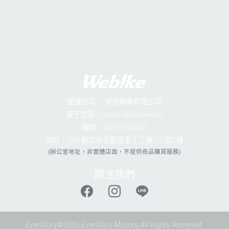
營運公司：
榮芳興業有限公司
電子信箱：service@webike.tw
電話：02-22982020
地址：248 新北市五股區五工三路101號2樓
(辦公室地址，非實體店面，不提供商品購買服務)
關注我們
EverGlory©2026 EverGlory Motors.All Rights Reserved.