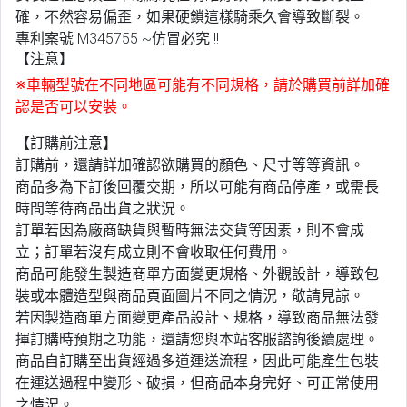
確，不然容易偏歪，如果硬鎖這樣騎乘久會導致斷裂。
專利案號 M345755 ~仿冒必究 !!
【注意】
※車輛型號在不同地區可能有不同規格，請於購買前詳加確
認是否可以安裝。
【訂購前注意】
訂購前，還請詳加確認欲購買的顏色、尺寸等等資訊。
商品多為下訂後回覆交期，所以可能有商品停產，或需長
時間等待商品出貨之狀況。
訂單若因為廠商缺貨與暫時無法交貨等因素，則不會成
立；訂單若沒有成立則不會收取任何費用。
商品可能發生製造商單方面變更規格、外觀設計，導致包
裝或本體造型與商品頁面圖片不同之情況，敬請見諒。
若因製造商單方面變更產品設計、規格，導致商品無法發
揮訂購時預期之功能，還請您與本站客服諮詢後續處理。
商品自訂購至出貨經過多道運送流程，因此可能產生包裝
在運送過程中變形、破損，但商品本身完好、可正常使用
之情況。