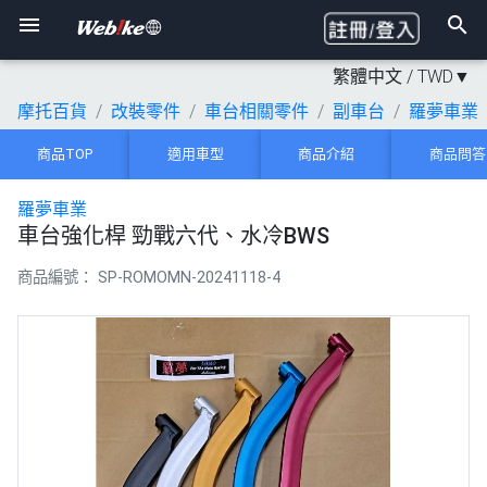
繁體中文 /
TWD
▼
摩托百貨
改裝零件
車台相關零件
副車台
羅夢車業
商品TOP
適用車型
商品介紹
商品問答
羅夢車業
車台強化桿 勁戰六代、水冷BWS
商品編號：
SP-ROMOMN-20241118-4