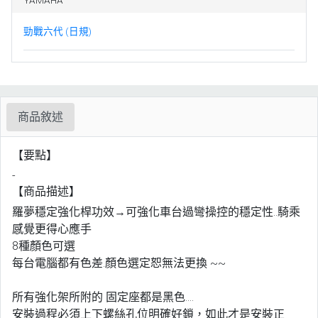
YAMAHA
勁戰六代 (日規)
商品敘述
【要點】
-
【商品描述】
羅夢穩定強化桿功效→可強化車台過彎操控的穩定性..騎乘
感覺更得心應手
8種顏色可選
每台電腦都有色差.顏色選定恕無法更換 ~~
所有強化架所附的 固定座都是黑色....
安裝過程必須上下螺絲孔位明確好鎖，如此才是安裝正