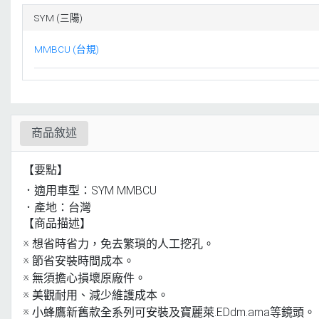
SYM (三陽)
MMBCU (台規)
商品敘述
【要點】
．適用車型：SYM MMBCU
．產地：台灣
【商品描述】
※ 想省時省力，免去繁瑣的人工挖孔。
※ 節省安裝時間成本。
※ 無須擔心損壞原廠件。
※ 美觀耐用、減少維護成本。
※ 小蜂鷹新舊款全系列可安裝及寶麗萊.EDdm.ama等鏡頭。