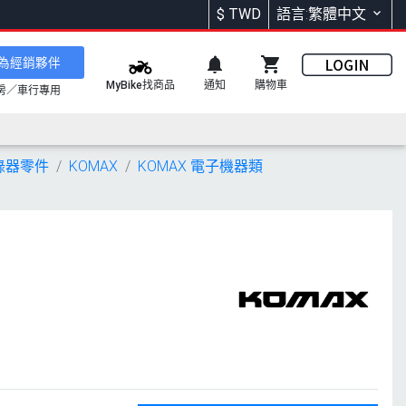
$
TWD
語言:繁體中文
為經銷夥伴
通知
購物車
MyBike找商品
房／車行專用
錄器零件
KOMAX
KOMAX 電子機器類