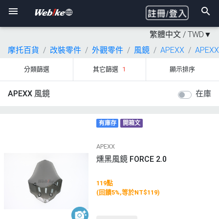
繁體中文 /
TWD
▼
摩托百貨
改裝零件
外觀零件
風鏡
APEXX
APEXX
分類篩選
其它篩選
1
顯示排序
APEXX 風鏡
在庫
有庫存
開箱文
APEXX
燻黑風鏡 FORCE 2.0
119點
(回饋5%,等於NT$119)