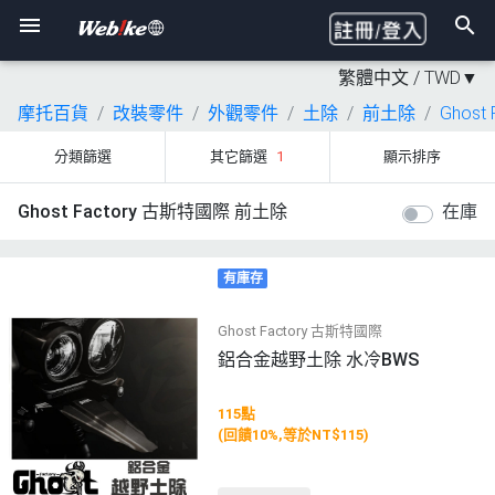
繁體中文 /
TWD
▼
摩托百貨
改裝零件
外觀零件
土除
前土除
Ghost
分類篩選
其它篩選
1
顯示排序
Ghost Factory 古斯特國際 前土除
在庫
有庫存
Ghost Factory 古斯特國際
鋁合金越野土除 水冷BWS
115點
(回饋10%,等於NT$115)