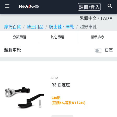
繁體中文 /
TWD
▼
摩托百貨
騎士用品
騎士鞋・車靴
越野車靴
分類篩選
其它篩選
顯示排序
越野車靴
在庫
RPM
R3 穩定座
240點
(回饋5%,等於NT$240)