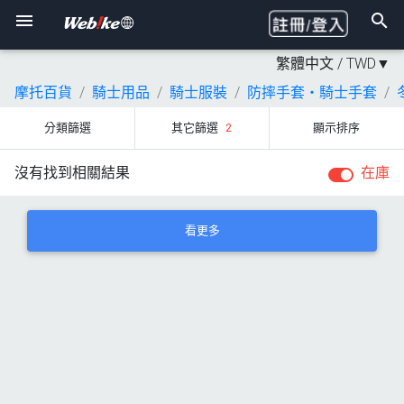
繁體中文 /
TWD
▼
摩托百貨
騎士用品
騎士服裝
防摔手套・騎士手套
分類篩選
其它篩選
2
顯示排序
沒有找到相關結果
在庫
看更多