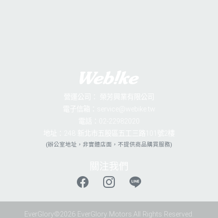
營運公司：
榮芳興業有限公司
電子信箱：service@webike.tw
電話：02-22982020
地址：248 新北市五股區五工三路101號2樓
(辦公室地址，非實體店面，不提供商品購買服務)
關注我們
EverGlory©2026 EverGlory Motors.All Rights Reserved.