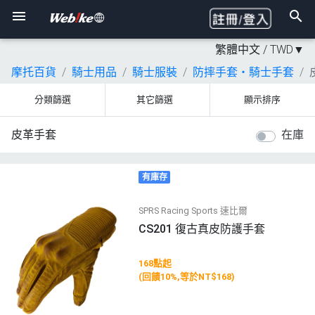
繁體中文 /
TWD
▼
摩托百貨
騎士用品
騎士服裝
防摔手套・騎士手套
分類篩選
其它篩選
顯示排序
皮革手套
在庫
有庫存
SPRS Racing Sports 速比爾
CS201 復古真皮防護手套
168點起
(回饋10%,等於NT$168)