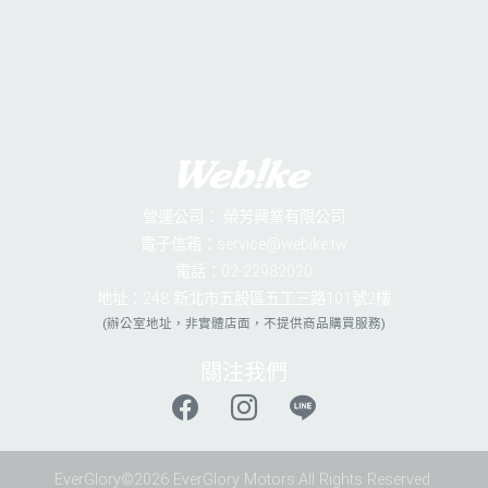
營運公司：
榮芳興業有限公司
電子信箱：service@webike.tw
電話：02-22982020
地址：248 新北市五股區五工三路101號2樓
(辦公室地址，非實體店面，不提供商品購買服務)
關注我們
EverGlory©2026 EverGlory Motors.All Rights Reserved.