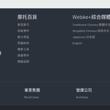
摩托百貨
Webike+綜合媒
車型索引
Traditional Chinese 繁體中
改裝零件
Simplified Chinese 简体中文
騎士用品
Japanese 日本語
保養耗材
English
機車工具
樓
原廠零件
精選品牌
事業集團
營運公司
RiverCrane
EverGlory