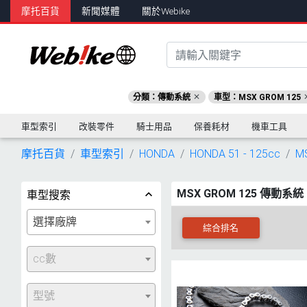
摩托百貨
新聞媒體
關於Webike
分類：傳動系統
車型：MSX GROM 125
車型索引
改裝零件
騎士用品
保養耗材
機車工具
摩托百貨
車型索引
HONDA
HONDA 51 - 125cc
M
MSX GROM 125 傳動系統
車型搜索
選擇廠牌
綜合排名
cc數
型號