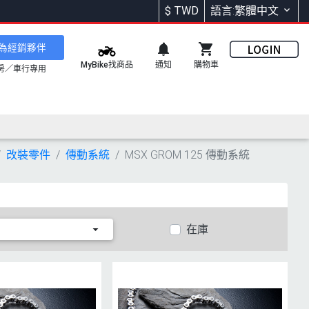
$
TWD
語言:繁體中文
為經銷夥伴
通知
購物車
MyBike找商品
房／車行專用
改裝零件
傳動系統
MSX GROM 125 傳動系統
在庫