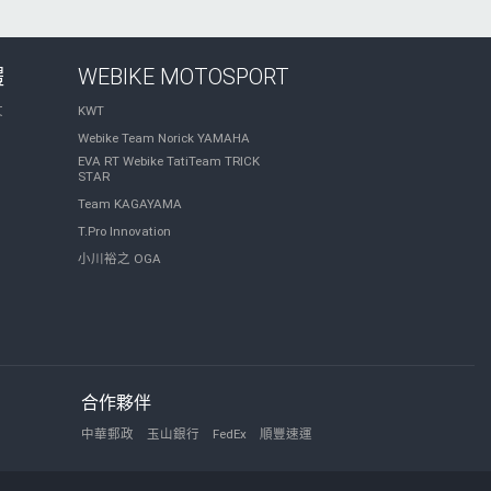
體
WEBIKE MOTOSPORT
文
KWT
Webike Team Norick YAMAHA
EVA RT Webike TatiTeam TRICK
STAR
Team KAGAYAMA
T.Pro Innovation
小川裕之 OGA
合作夥伴
中華郵政
玉山銀行
FedEx
順豐速運