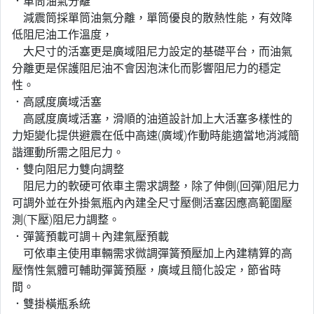
．單筒油氣分離
減震筒採單筒油氣分離，單筒優良的散熱性能，有效降
低阻尼油工作溫度，
大尺寸的活塞更是廣域阻尼力設定的基礎平台，而油氣
分離更是保護阻尼油不會因泡沫化而影響阻尼力的穩定
性。
．高感度廣域活塞
高感度廣域活塞，滑順的油道設計加上大活塞多樣性的
力矩變化提供避震在低中高速(廣域)作動時能適當地消減簡
諧運動所需之阻尼力。
．雙向阻尼力雙向調整
阻尼力的軟硬可依車主需求調整，除了伸側(回彈)阻尼力
可調外並在外掛氣瓶內內建全尺寸壓側活塞因應高範圍壓
測(下壓)阻尼力調整。
．彈簧預載可調＋內建氣壓預載
可依車主使用車輛需求微調彈簧預壓加上內建精算的高
壓惰性氣體可輔助彈簧預壓，廣域且簡化設定，節省時
間。
．雙掛橫瓶系統