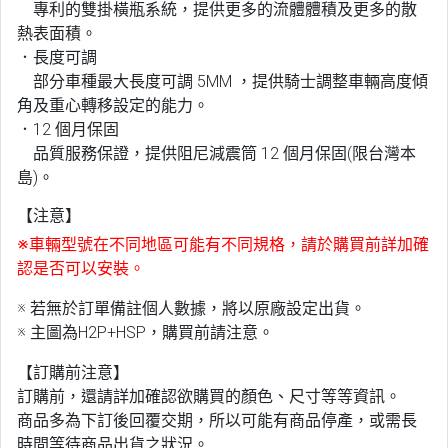
專利的雙掛橫瓶系統，提供更多的流體體積及更多的散
熱表面積。
．長度可調
部分車種最大長度可調 5MM ，提供騎士調整車輛高度傾
角及重心轉移設定的能力。
．12 個月保固
品質服務保證，提供阻尼減震筒 12 個月保固(限台灣本
島)。
【注意】
※車輛型號在不同地區可能有不同規格，請於購買前詳加確
認是否可以安裝。
※ 若無於訂單備註個人數據，將以原廠設定出貨。
※ 主圖為H2P+HSP，購買前請注意。
【訂購前注意】
訂購前，還請詳加確認欲購買的顏色、尺寸等等資訊。
商品多為下訂後回覆交期，所以可能有商品停產，或需長
時間等待商品出貨之狀況。