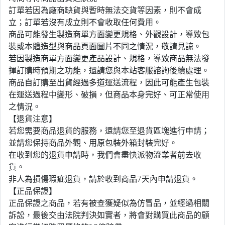
訂單若因為廠商缺貨與暫時無法交貨等因素，則不會成
立；訂單若沒有成立則不會收取任何費用。
商品可能發生製造商單方面變更規格、外觀設計，導致包
裝或本體造型與商品頁面圖片不同之情況，敬請見諒。
若因製造商單方面變更產品設計、規格，導致商品無法發
揮訂購時預期之功能，還請您與本站客服諮詢後續處理。
商品自訂購至出貨經過多道運送流程，因此可能產生包裝
在運送過程中變形、破損，但商品本身完好、可正常使用
之情況。
【退貨注意】
若您需要商品退貨的服務，還請您至退貨區塊進行申請；
並請您保持商品外觀、用原包裝外箱封裝完好。
在收到您的退貨申請時，我們會盡快派物流業者前去收
貨。
非人為損傷瑕疵退貨，請於收到商品7天內申請退貨。
【正品保證】
正品保證之商品，若有被查獲疑似為仿冒品，並經過相關
訴訟，最後交由法院判決如實者，將會對購買此商品的顧