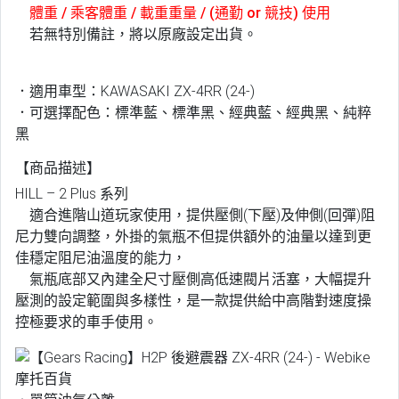
體重 / 乘客體重 / 載重重量 / (通勤 or 競技) 使用
若無特別備註，將以原廠設定出貨。
．適用車型：KAWASAKI ZX-4RR (24-)
．可選擇配色：標準藍、標準黑、經典藍、經典黑、純粹
黑
【商品描述】
HILL – 2 Plus 系列
適合進階山道玩家使用，提供壓側(下壓)及伸側(回彈)阻
尼力雙向調整，外掛的氣瓶不但提供額外的油量以達到更
佳穩定阻尼油溫度的能力，
氣瓶底部又內建全尺寸壓側高低速閥片活塞，大幅提升
壓測的設定範圍與多樣性，是一款提供給中高階對速度操
控極要求的車手使用。