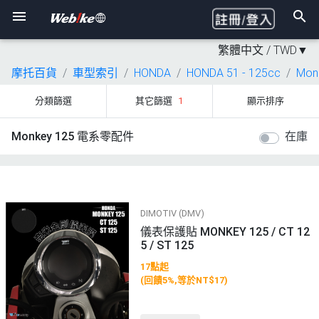
繁體中文 /
TWD
▼
摩托百貨
車型索引
HONDA
HONDA 51 - 125cc
Mon
分類篩選
其它篩選
1
顯示排序
Monkey 125 電系零配件
在庫
DIMOTIV (DMV)
儀表保護貼 MONKEY 125 / CT 12
5 / ST 125
17點起
(回饋5%,等於NT$17)